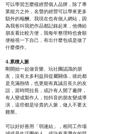
可以學習怎麼樣經營個人品牌，除了專
業能力之外，名聲的經營可以帶來更多
額外的報酬。我現在也有個人網站，因
為我爸叫我把作品都記錄起來，他傳給
朋友看比較方便，我每年整理時也會順
便檢視一下自己，有出什麼包或是做了
什麼傑作。
4.累積人脈
剛開始一起做音樂、玩社團認識的朋
友，沒有太多利益與從屬關係，彼此都
是充滿熱情，也更能有真誠且長久的友
誼，當時間拉長，或許有人開了廠牌，
有人變成製作人，拍抖音的朋友變成導
演，這些都是珍貴的人脈，做人不要太
雞掰。
可以好好善用「弱連結」，相同工作場
域或是生活圈的人，或許有著潛在的競