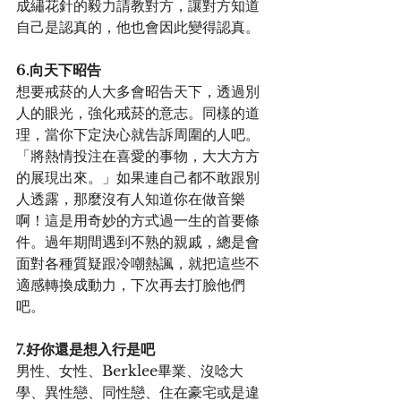
成繡花針的毅力請教對方，讓對方知道
自己是認真的，他也會因此變得認真。
6.向天下昭告
想要戒菸的人大多會昭告天下，透過別
人的眼光，強化戒菸的意志。同樣的道
理，當你下定決心就告訴周圍的人吧。
「將熱情投注在喜愛的事物，大大方方
的展現出來。」如果連自己都不敢跟別
人透露，那麼沒有人知道你在做音樂
啊！這是用奇妙的方式過一生的首要條
件。過年期間遇到不熟的親戚，總是會
面對各種質疑跟冷嘲熱諷，就把這些不
適感轉換成動力，下次再去打臉他們
吧。
7.好你還是想入行是吧
男性、女性、Berklee畢業、沒唸大
學、異性戀、同性戀、住在豪宅或是違