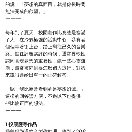
的說：「夢想的真面目，就是你長時間
無法完成的欲望。」
———
每年到了夏天，校園創作比賽總是塞滿
了人，在冷氣極強的活動中心，參賽者
個個等著衝上台，踏上嚮往已久的音樂
路。擔任評審講評的時候，通常要軟性
認同實現夢想的重要性，餵一些心靈雞
湯，最常被問到要怎麼踏入這行，對我
來說很難給出單一的正確解答。
「嗯，我比較常看到的是夢想幻滅。」
這樣的回答蠻方便，不過以下也提供一
些比較正面的想法。
———
1.投履歷寄作品
我曾經徵過錄音製作助理，收到了30多