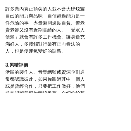
許多業內真正頂尖的人並不會大肆炫耀
自己的能力與品味，自信超過能力是一
件危險的事，盡量避開過度自負、倚老
賣老卻又沒有近期實績的人。「受眾人
信賴」就會有許多工作機會。讓身邊充
滿好人，多接觸對行業有正向看法的
人，也是使運氣變好的訣竅。
3.累積評價
活躍的製作人、音樂總監或資深企劃通
常都認識彼此，如果你跟過其中一個人
或是曾經合作，只要把工作做好，他們
通常很願意幫你牽線推薦，介紹你給其
他製作人或是案子。機會不是準備好了
才來，遇到「怎麼這麼急」的委託時，
能否抓住機會很重要。不需要成為固定
班底，而是成為「之後若有任何問題，
都可以找我」，令人安心的存在。要展