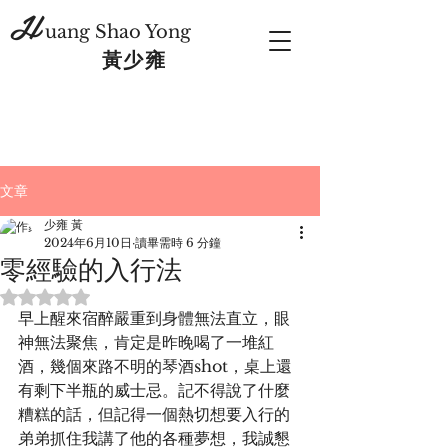
H
uang Shao Yong
​黃少雍
文章
少雍 黃
2024年6月10日
讀畢需時 6 分鐘
零經驗的入行法
評等為 NaN（最高為 5 顆星）。
早上醒來宿醉嚴重到身體無法直立，眼
神無法聚焦，肯定是昨晚喝了一堆紅
酒，幾個來路不明的琴酒shot，桌上還
有剩下半瓶的威士忌。記不得說了什麼
糟糕的話，但記得一個熱切想要入行的
弟弟抓住我講了他的各種夢想，我誠懇