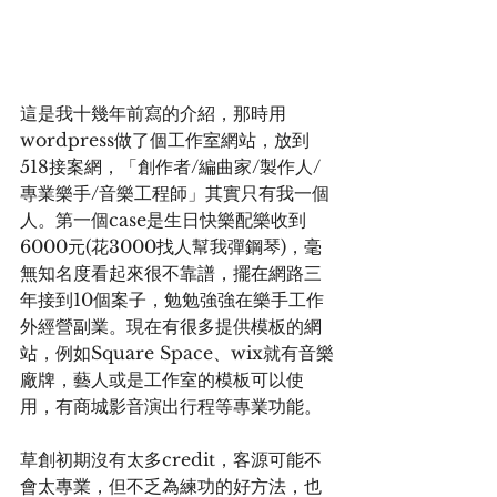
這是我十幾年前寫的介紹，那時用
wordpress做了個工作室網站，放到
518接案網，「創作者/編曲家/製作人/
專業樂手/音樂工程師」其實只有我一個
人。第一個case是生日快樂配樂收到
6000元(花3000找人幫我彈鋼琴)，毫
無知名度看起來很不靠譜，擺在網路三
年接到10個案子，勉勉強強在樂手工作
外經營副業。現在有很多提供模板的網
站，例如Square Space、wix就有音樂
廠牌，藝人或是工作室的模板可以使
用，有商城影音演出行程等專業功能。
草創初期沒有太多credit，客源可能不
會太專業，但不乏為練功的好方法，也